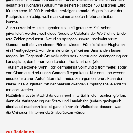
gesamten Flughafen (Bausumme seinerzeit stolze 450 Millionen Euro)
für schlappe 10.000 Euroletten ersteigern konnte. Angeblich war der
Kaufpreis so niedrig, weil man keinen anderen Bieter auftreiben
konnte.
Auch unser toller Inselflughafen soll seit geraumer Zeit schon
privatisiert werden, weil diese “teuerste Cafeteria der Welt” ohne Ende
rote Zahlen produziert. Natürlich springen unsere Inselpolitiker im
Quadrat, seit sie von diesen Plänen wissen. Für sie ist der Flughafen
ein Prestigeobjekt, von dem sie unter gar keinen Umständen lassen
mögen. Im Gegenteil: Sie verkünden seit Jahren eine Verlängerung der
Landepiste, damit man von London, Frankfurt und (wie
Tourismusexperte “John Fog” dermaleinst vollmundig trommelte) sogar
von China aus direkt nach Gomera fliegen kann. Nur dann, so werden
unsere insularen Autoritäten nicht müde zu argumentieren, kann der
kleine Insel-flughafen mit der beeindruckenden Empfangshalle endlich
rentabel werden.
Natürlich müsste Madrid da dann noch mal tief in die Taschen greifen,
denn die Verlängerung der Start- und Landebahn (sofern geologisch
überhaupt machbar) kostet ganz sicher ein Vielfaches dessen, was
die Chinesen hinterher dafür abdrücken würden.
zur Redaktion