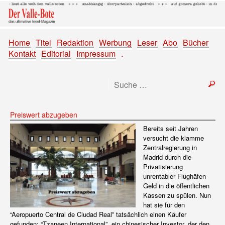
Home
Titel
Redaktion
Werbung
Leser
Abo
Bücher
Kontakt
Editorial
Impressum
.
Preiswert abzugeben
Bereits seit Jahren
versucht die klamme
Zentralregierung in
Madrid durch die
Privatisierung
unrentabler Flughäfen
Geld in die öffentlichen
Kassen zu spülen. Nun
hat sie für den
“Aeropuerto Central de Ciudad Real” tatsächlich einen Käufer
gefunden: “Tzaneen International”, ein chinesischer Investor, der den