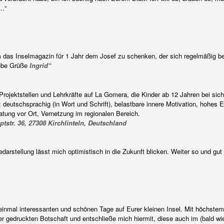
d…“
 das Inselmagazin für 1 Jahr dem Josef zu schenken, der sich regelmäßig be
iebe Grüße
Ingrid“
rojektstellen und Lehrkräfte auf La Gomera, die Kinder ab 12 Jahren bei sich
 deutschsprachig (in Wort und Schrift), belastbare innere Motivation, hohes 
atung vor Ort, Vernetzung im regionalen Bereich.
tstr. 36, 27308 Kirchlinteln, Deutschland
arstellung lässt mich optimistisch in die Zukunft blicken. Weiter so und gu
einmal interessanten und schönen Tage auf Eurer kleinen Insel. Mit höchste
r gedruckten Botschaft und entschließe mich hiermit, diese auch im (bald wie