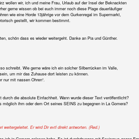
ärz wollen wir, ich und meine Frau, Urlaub auf der Insel der Beknackten
er gerne wissen ob bei euch immer noch diese Plage dauerläufiger
fführen wie eine Horde 13jährige vor dem Gurkenregal im Supermarkt,
rhetorisch gestellt, wir kommen bestimmt.
iten, schön dass es wieder weitergeht. Danke an Pia und Günther.
so schreibt. Wie gerne wäre ich ein solcher Silberrücken im Valle,
 sein, um mir das Zuhause dort leisten zu können.
er nur mit nassen Ohren“.
durch die absolute Einfachheit. Wann wurde dieser Text veröffentlicht?
es möglich ihm oder dem Ort seines SEINS zu begegnen in La Gomera?
eitergeleitet. Er wird Dir evtl direkt antworten. (Red.)
das ich in Gomera gelesen habe. Es ist durchdrungen mit Sexismus gegen Fr