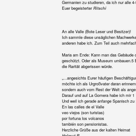
Germanien zu studieren, da ich nur alle 4
Euer begeisterter
Ritschi
An alle Valle (Bote Leser und Besitzer)!
Ich sammle diese unsäglichen Machwerke.
anderen habe ich. Zum Teil auch mehrfa
Maria am Ende: Kann man das Gebäude denn
geschützt. Oder als Museum umbauen.5 Eur
die Rarität abgerissen würde.
„…angesichts Eurer häufigen Beschäftigu
möchte ich als Urgroßvater daran erinnern
sondern auch vom Rest der Welt als an
Darauf und auf La Gomera habe ich mir 1
Und weil ich gerade anfange Spanisch zu 
En las calles de el Valle
veo viejos (son turistas)
por fortuna los volcanos
también son pensionistas.
Herzliche Grüße aus der kalten Heimat
Helmut R.