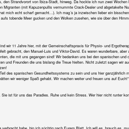
tes, den Strandvorort von Ibiza-Stadt, hinweg. Da hockte ich nun zwei Wochen
hen Migranten (mit Kapuzenpullis vermummte Crack-Dealer und abgetakelte N
– hat mich echt scharf gemacht…). Ich mag´s ja inzwischen lieber ein bissche
 aufs tobende Meer gucken und den Wolken zusehen, wie sie über den Himmel
nd wir 11 Jahre hier, mit der Gemeinschaftspraxis für Physio- und Ergothera
elt gebracht, den Manuel-Luis und Viktor-David. Es waren wunderbare, aber a
denten, die mit uns gegangen sind! Wir bedanken uns bei den spanischen und 
ten und Freunden die uns bislang die Treue hielten. Nicht zuletzt sagen wir a
zen!
n Teil des spanischen Gesundheitssystems zu sein und uns hier ganzjährlich mi
 hätten wir weniger Spaß gehabt. Wir machen weiter und freuen uns auf Euch!”
ist. Sie ist für uns das Paradies. Ruhe und kein Stress. Wer hier nicht runter 
verbracht habe, bin ich süchtig nach Eurem Blatt. Ich will es, brauch es, m