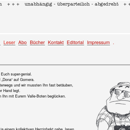
g
Leser
Abo
Bücher
Kontakt
Editorial
Impressum
.
n Euch super-genial.
d „Dona“ auf Gomera.
erwegs und wir mussten Ihn fast betäuben,
r Hand legt.
n Ihn mit Eurem Valle-Boten beglücken.
ja einem kollektiven Herzinfarkt nahe, lasen