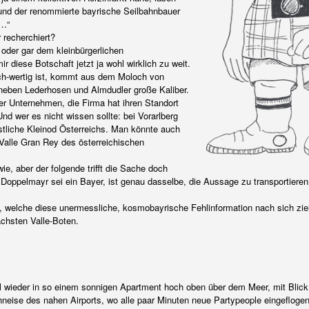
und der renommierte bayrische Seilbahnbauer
n…“
 recherchiert?
 oder gar dem kleinbürgerlichen
r diese Botschaft jetzt ja wohl wirklich zu weit.
och-wertig ist, kommt aus dem Moloch von
neben Lederhosen und Almdudler große Kaliber.
ger Unternehmen, die Firma hat ihren Standort
nd wer es nicht wissen sollte: bei Vorarlberg
stliche Kleinod Österreichs. Man könnte auch
Valle Gran Rey des österreichischen
wie, aber der folgende trifft die Sache doch
Doppelmayr sei ein Bayer, ist genau dasselbe, die Aussage zu transportieren,
 welche diese unermessliche, kosmobayrische Fehlinformation nach sich ziehe
ächsten Valle-Boten.
al wieder in so einem sonnigen Apartment hoch oben über dem Meer, mit Blick 
hneise des nahen Airports, wo alle paar Minuten neue Partypeople eingeflog