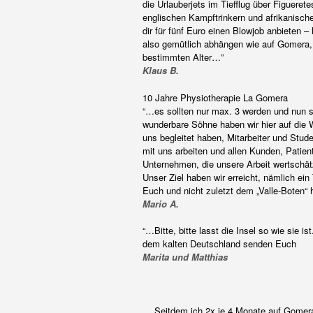
die Urlauberjets im Tiefflug über Figuere
englischen Kampftrinkern und afrikanisc
dir für fünf Euro einen Blowjob anbieten 
also gemütlich abhängen wie auf Gomera,
bestimmten Alter…”
Klaus B.
10 Jahre Physiotherapie La Gomera
“…es sollten nur max. 3 werden und nun si
wunderbare Söhne haben wir hier auf die W
uns begleitet haben, Mitarbeiter und Stu
mit uns arbeiten und allen Kunden, Patien
Unternehmen, die unsere Arbeit wertschät
Unser Ziel haben wir erreicht, nämlich ei
Euch und nicht zuletzt dem „Valle-Boten“
Mario A.
“…Bitte, bitte lasst die Insel so wie sie 
dem kalten Deutschland senden Euch
Marita und Matthias
„…Seitdem ich 2x je 4 Monate auf Gomera 