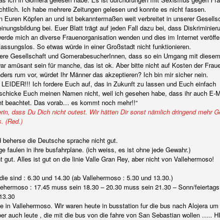
sichtlich. Ich habe mehrere Zeitungen gelesen und konnte es nicht fassen.
in Euren Köpfen an und ist bekanntermaßen weit verbreitet in unserer Gesellsc
inungsbildung bei. Euer Blatt trägt auf jeden Fall dazu bei, dass Diskriminier
werde mich an diverse Frauenorganisation wenden und dies im Internet veröffe
fassungslos. So etwas würde in einer Großstadt nicht funktionieren.
unsere Gesellschaft und GomerabesucherInnen, dass so ein Umgang mit dies
ar amüsant sein für manche, das ist ok. Aber bitte nicht auf Kosten der Frau
ders rum vor, würdet Ihr Männer das akzeptieren? Ich bin mir sicher nein.
 LEIDER!!! Ich fordere Euch auf, das in Zukunft zu lassen und Euch einfach
 schicke Euch meinen Namen nicht, weil ich gesehen habe, dass ihr auch E-
icht beachtet. Das vorab… es kommt noch mehr!!“
rin, dass Du Dich nicht outest. Wir hätten Dir sonst nämlich dringend mehr 
. (Red.)
nd beherse die Deutsche sprache nicht gut.
 faulen in ihre busfahrplane. (ich weiss, es ist ohne jede Gewahr.)
ht gut. Alles ist gut on die linie Valle Gran Rey, aber nicht von Vallehermoso!
die sind : 6.30 und 14.30 (ab Vallehermoso : 5.30 und 13.30.)
lehermoso : 17.45 muss sein 18.30 – 20.30 muss sein 21.30 – Sonn/feiertags
13.30
 in Vallehermoso. Wir waren heute in busstation fur die bus nach Alojera um 
ber auch leute , die mit die bus von die fahre von San Sebastian wollen ….. H