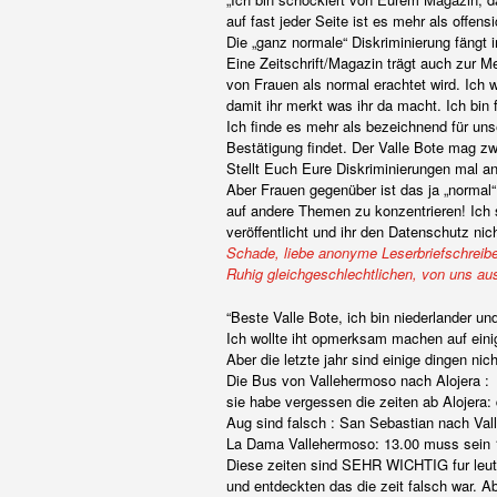
auf fast jeder Seite ist es mehr als offen
Die „ganz normale“ Diskriminierung fängt 
Eine Zeitschrift/Magazin trägt auch zur Me
von Frauen als normal erachtet wird. Ich 
damit ihr merkt was ihr da macht. Ich bin 
Ich finde es mehr als bezeichnend für 
Bestätigung findet. Der Valle Bote mag zw
Stellt Euch Eure Diskriminierungen mal an
Aber Frauen gegenüber ist das ja „normal“
auf andere Themen zu konzentrieren! Ich
veröffentlicht und ihr den Datenschutz n
Schade, liebe anonyme Leserbriefschreibe
Ruhig gleichgeschlechtlichen, von uns aus
“Beste Valle Bote, ich bin niederlander u
Ich wollte iht opmerksam machen auf einige
Aber die letzte jahr sind einige dingen nic
Die Bus von Vallehermoso nach Alojera :
sie habe vergessen die zeiten ab Alojera: 
Aug sind falsch : San Sebastian nach Val
La Dama Vallehermoso: 13.00 muss sein 
Diese zeiten sind SEHR WICHTIG fur leute
und entdeckten das die zeit falsch war. A