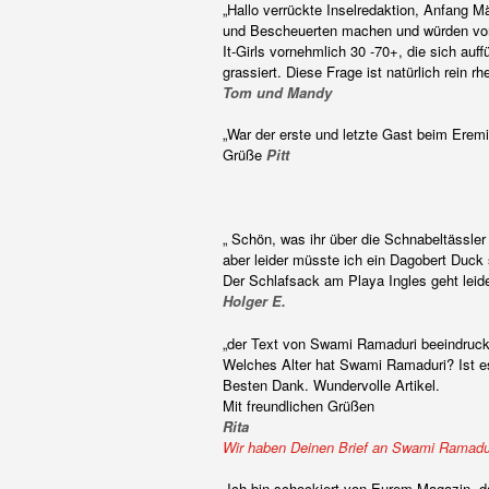
„Hallo verrückte Inselredaktion, Anfang M
und Bescheuerten machen und würden vorh
It-Girls vornehmlich 30 -70+, die sich au
grassiert. Diese Frage ist natürlich rein 
Tom und Mandy
„War der erste und letzte Gast beim Erem
Grüße
Pitt
„ Schön, was ihr über die Schnabeltässler 
aber leider müsste ich ein Dagobert Duck
Der Schlafsack am Playa Ingles geht leid
Holger E.
„der Text von Swami Ramaduri beeindruckt 
Welches Alter hat Swami Ramaduri? Ist 
Besten Dank. Wundervolle Artikel.
Mit freundlichen Grüßen
Rita
Wir haben Deinen Brief an Swami Ramaduri w
„Ich bin schockiert von Eurem Magazin, 