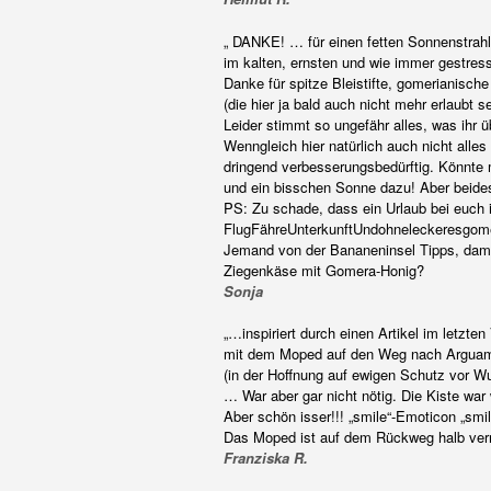
„ DANKE! … für einen fetten Sonnenstrahl
im kalten, ernsten und wie immer gestres
Danke für spitze Bleistifte, gomerianische
(die hier ja bald auch nicht mehr erlaubt s
Leider stimmt so ungefähr alles, was ihr ü
Wenngleich hier natürlich auch nicht alles
dringend verbesserungsbedürftig. Könnte
und ein bisschen Sonne dazu! Aber beid
PS: Zu schade, dass ein Urlaub bei euch 
FlugFähreUnterkunftUndohneleckeresgom
Jemand von der Bananeninsel Tipps, damit
Ziegenkäse mit Gomera-Honig?
Sonja
„…inspiriert durch einen Artikel im letzte
mit dem Moped auf den Weg nach Arguam
(in der Hoffnung auf ewigen Schutz vor Wu
… War aber gar nicht nötig. Die Kiste war
Aber schön isser!!! „smile“-Emoticon „sm
Das Moped ist auf dem Rückweg halb verre
Franziska R.