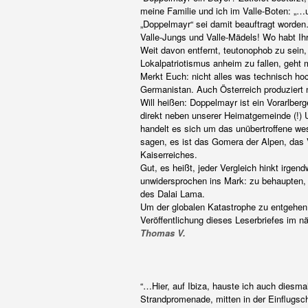
meine Familie und ich im Valle-Boten: „…
„Doppelmayr“ sei damit beauftragt worde
Valle-Jungs und Valle-Mädels! Wo habt Ihr
Weit davon entfernt, teutonophob zu sein,
Lokalpatriotismus anheim zu fallen, geht mi
Merkt Euch: nicht alles was technisch h
Germanistan. Auch Österreich produziert 
Will heißen: Doppelmayr ist ein Vorarlber
direkt neben unserer Heimatgemeinde (!) U
handelt es sich um das unübertroffene we
sagen, es ist das Gomera der Alpen, das 
Kaiserreiches.
Gut, es heißt, jeder Vergleich hinkt irgend
unwidersprochen ins Mark: zu behaupten, 
des Dalai Lama.
Um der globalen Katastrophe zu entgehen,
Veröffentlichung dieses Leserbriefes im n
Thomas V.
“…Hier, auf Ibiza, hauste ich auch diesm
Strandpromenade, mitten in der Einflugsc