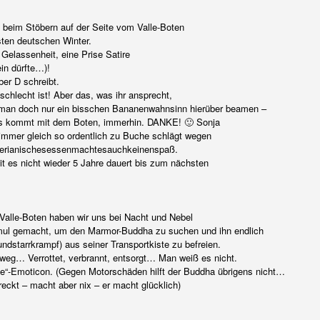
 beim Stöbern auf der Seite vom Valle-Boten
sten deutschen Winter.
 Gelassenheit, eine Prise Satire
ein dürfte…)!
ber D schreibt.
 schlecht ist! Aber das, was ihr ansprecht,
 man doch nur ein bisschen Bananenwahnsinn hierüber beamen –
es kommt mit dem Boten, immerhin. DANKE! 🙂 Sonja
immer gleich so ordentlich zu Buche schlägt wegen
erianischesessenmachtesauchkeinenspaß.
 es nicht wieder 5 Jahre dauert bis zum nächsten
n Valle-Boten haben wir uns bei Nacht und Nebel
ul gemacht, um den Marmor-Buddha zu suchen und ihn endlich
ndstarrkrampf) aus seiner Transportkiste zu befreien.
 weg… Verrottet, verbrannt, entsorgt… Man weiß es nicht.
ile“-Emoticon. (Gegen Motorschäden hilft der Buddha übrigens nicht…
ckt – macht aber nix – er macht glücklich)