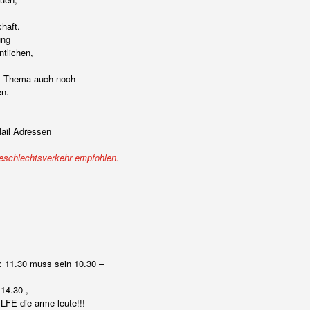
haft.
ung
ntlichen,
em Thema auch noch
en.
Mail Adressen
Geschlechtsverkehr empfohlen.
: 11.30 muss sein 10.30 –
14.30 ,
ILFE die arme leute!!!