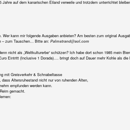
-5 Jahre auf dem kanarischen Eiland verweile und trotzdem unterrichtet bleib
 Wer kann mir folgende Ausgaben anbieten? Am besten zum original Ausgabep
ch – zum Tauschen… Bitte an:
Palmstrand@aol.com
 nicht als „Weltkulturerbe“ schützen? Ich habe dort schon 1985 mein Bierc
o Eintritt (Inclusive 1 Dorada)…. bringt doch auf Dauer mehr Kohle als die 
ng mit Greisverkehr & Schnabeltasse
, dass Altersruhestand nicht nur von ruhenden Alten,
genehm empfunden werden kann.
 Reim gemacht.
lernen: