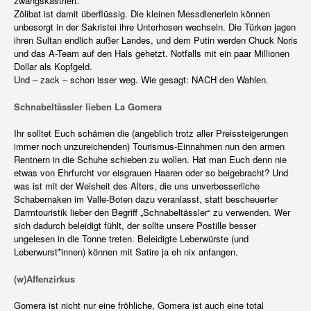
zwangskastriert.
Zölibat ist damit überflüssig. Die kleinen Messdienerlein können
unbesorgt in der Sakristei ihre Unterhosen wechseln. Die Türken jagen
ihren Sultan endlich außer Landes, und dem Putin werden Chuck Noris
und das A-Team auf den Hals gehetzt. Notfalls mit ein paar Millionen
Dollar als Kopfgeld.
Und – zack – schon isser weg. Wie gesagt: NACH den Wahlen.
Schnabeltässler lieben La Gomera
Ihr solltet Euch schämen die (angeblich trotz aller Preissteigerungen
immer noch unzureichenden) Tourismus-Einnahmen nun den armen
Rentnern in die Schuhe schieben zu wollen. Hat man Euch denn nie
etwas von Ehrfurcht vor eisgrauen Haaren oder so beigebracht? Und
was ist mit der Weisheit des Alters, die uns unverbesserliche
Schabernaken im Valle-Boten dazu veranlasst, statt bescheuerter
Darmtouristik lieber den Begriff „Schnabeltässler“ zu verwenden. Wer
sich dadurch beleidigt fühlt, der sollte unsere Postille besser
ungelesen in die Tonne treten. Beleidigte Leberwürste (und
Leberwurst*innen) können mit Satire ja eh nix anfangen.
(w)Affenzirkus
Gomera ist nicht nur eine fröhliche, Gomera ist auch eine total