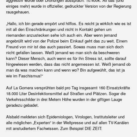
aggressiv wurde oder Drohungen aussprach: 10.400€. All das (und
einiges mehr) wurde in offizieller, gedruckter Version von der Regierung
rausgehauen.
„Hallo, ich bin gerade empört und hilflos. Es reicht ja wirklich wie es ist
mit all den Einschränkungen und nicht in Kontakt gehen um
niemanden anzustecken sehe ich auch ein. Aber wenn jemand
angebrüllt wird von der Polizei beim Einkauf geht das zu weit. Einem
Freund von mir ist das auch passiert. Sowas muss man sich doch
nicht gefallen lassen. Weiß jemand wo man sich da beschweren
kann? Dieser Mensch, auch wenn es für ihn Stress ist, sollte darauf
hingewiesen werden, dass das nicht angemessen ist. Weiß jemand ob
man da was machen kann und wenn wo? Bin aufgewühlt, das ist ja
wie im Faschismus!“
Auf La Gomera versprühten bald pro Tag insgesamt 160 Einsatzkräfte
18.000 Liter Desinfektionsmittel auf Straßen und Plätzen. Sogar die
Verkehrsschilder in drei Metern Höhe wurden in der giftigen Lauge
geradezu gebadet.
Alsbald meldeten sich Epidemiologen, Virologen, Institutsleiter und
alle möglichen „Experten“ in der Weltpresse und auf allen TV-Kanälen
mit anstudiertem Fachwissen. Zum Beispiel DIE ZEIT: