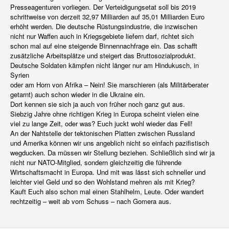
Presseagenturen vorliegen. Der Verteidigungsetat soll bis 2019
schrittweise von derzeit 32,97 Milliarden auf 35,01 Milliarden Euro
erhöht werden. Die deutsche Rüstungsindustrie, die inzwischen
nicht nur Waffen auch in Kriegsgebiete liefern darf, richtet sich
schon mal auf eine steigende Binnennachfrage ein. Das schafft
zusätzliche Arbeitsplätze und steigert das Bruttosozialprodukt.
Deutsche Soldaten kämpfen nicht länger nur am Hindukusch, in
Syrien
oder am Horn von Afrika – Nein! Sie marschieren (als Militärberater
getarnt) auch schon wieder in die Ukraine ein.
Dort kennen sie sich ja auch von früher noch ganz gut aus.
Siebzig Jahre ohne richtigen Krieg in Europa scheint vielen eine
viel zu lange Zeit, oder was? Euch juckt wohl wieder das Fell!
An der Nahtstelle der tektonischen Platten zwischen Russland
und Amerika können wir uns angeblich nicht so einfach pazifistisch
wegducken. Da müssen wir Stellung beziehen. Schließlich sind wir ja
nicht nur NATO-Mitglied, sondern gleichzeitig die führende
Wirtschaftsmacht in Europa. Und mit was lässt sich schneller und
leichter viel Geld und so den Wohlstand mehren als mit Krieg?
Kauft Euch also schon mal einen Stahlhelm, Leute. Oder wandert
rechtzeitig – weit ab vom Schuss – nach Gomera aus.