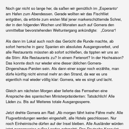
Noch gar nicht so lange her, da saßen wir gemütlich im „Esperanto“
am Hafen zum Abendessen. Gerade wollten wir das Fischfilet
entgräten, da ertönte zum ersten Mal jener markerschütternde Schrei,
der in den folgenden Wochen und Monaten auch auf Gomera den
unmittelbar bevorstehenden Weltuntergang ankündigte: „Corona“!
Als dann im Lokal auch noch das Gerücht die Runde machte, ab
sofort herrsche in ganz Spanien ein absolutes Ausgangsverbot, und
alle Restaurants müssten ab sofort schließen, da tippten wir uns an
die Stirn: Alle Restaurants zu? In einem Ferienort? In der Hochsaison?
Das konnte doch nur wieder eine dieser üblichen Gomera-
Dingenshaus-Parolen sein. Als dann einer sogar noch erzählte, man
dürfe künftig nicht einmal mehr an den Strand, da war es uns
eigentlich mal wieder völlig klar: Gomera, wie es singt und lacht.
Gleich am nächsten Morgen aber lieferte das Fernsehen eine
Ansprache des spanischen Ministerpräsidenten: Tatsächlich! Alle
Läden zu. Bis auf Weiteres totale Ausgangssperre.
Jetzt drehte Gomera am Rad: „Ab morgen fährt keine Fähre mehr. Alle
Flugverbindungen werden eingestellt, alle Hotels geschlossen. Nur
noch Einheimische dürfen auf der Insel bleiben. Alle Ausländer würden
jetzt zwangsweise außer Landes gebracht“. Das Deutsche Konsulat