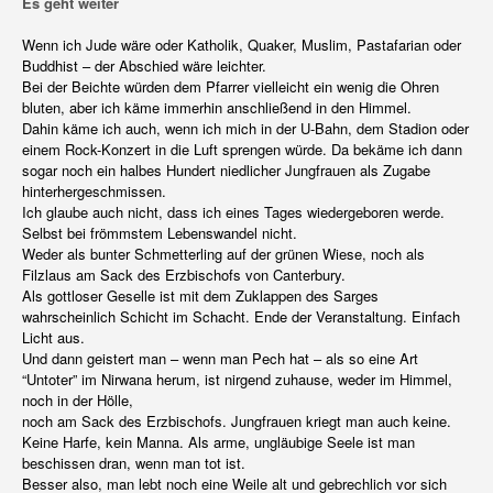
Es geht weiter
Wenn ich Jude wäre oder Katholik, Quaker, Muslim, Pastafarian oder
Buddhist – der Abschied wäre leichter.
Bei der Beichte würden dem Pfarrer vielleicht ein wenig die Ohren
bluten, aber ich käme immerhin anschließend in den Himmel.
Dahin käme ich auch, wenn ich mich in der U-Bahn, dem Stadion oder
einem Rock-Konzert in die Luft sprengen würde. Da bekäme ich dann
sogar noch ein halbes Hundert niedlicher Jungfrauen als Zugabe
hinterhergeschmissen.
Ich glaube auch nicht, dass ich eines Tages wiedergeboren werde.
Selbst bei frömmstem Lebenswandel nicht.
Weder als bunter Schmetterling auf der grünen Wiese, noch als
Filzlaus am Sack des Erzbischofs von Canterbury.
Als gottloser Geselle ist mit dem Zuklappen des Sarges
wahrscheinlich Schicht im Schacht. Ende der Veranstaltung. Einfach
Licht aus.
Und dann geistert man – wenn man Pech hat – als so eine Art
“Untoter” im Nirwana herum, ist nirgend zuhause, weder im Himmel,
noch in der Hölle,
noch am Sack des Erzbischofs. Jungfrauen kriegt man auch keine.
Keine Harfe, kein Manna. Als arme, ungläubige Seele ist man
beschissen dran, wenn man tot ist.
Besser also, man lebt noch eine Weile alt und gebrechlich vor sich