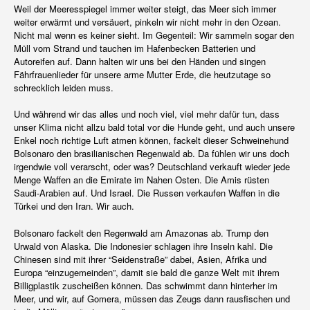
Weil der Meeresspiegel immer weiter steigt, das Meer sich immer
weiter erwärmt und versäuert, pinkeln wir nicht mehr in den Ozean.
Nicht mal wenn es keiner sieht. Im Gegenteil: Wir sammeln sogar den
Müll vom Strand und tauchen im Hafenbecken Batterien und
Autoreifen auf. Dann halten wir uns bei den Händen und singen
Fährfrauenlieder für unsere arme Mutter Erde, die heutzutage so
schrecklich leiden muss.
Und während wir das alles und noch viel, viel mehr dafür tun, dass
unser Klima nicht allzu bald total vor die Hunde geht, und auch unsere
Enkel noch richtige Luft atmen können, fackelt dieser Schweinehund
Bolsonaro den brasilianischen Regenwald ab. Da fühlen wir uns doch
irgendwie voll verarscht, oder was? Deutschland verkauft wieder jede
Menge Waffen an die Emirate im Nahen Osten. Die Amis rüsten
Saudi-Arabien auf. Und Israel. Die Russen verkaufen Waffen in die
Türkei und den Iran. Wir auch.
Bolsonaro fackelt den Regenwald am Amazonas ab. Trump den
Urwald von Alaska. Die Indonesier schlagen ihre Inseln kahl. Die
Chinesen sind mit ihrer “Seidenstraße” dabei, Asien, Afrika und
Europa “einzugemeinden”, damit sie bald die ganze Welt mit ihrem
Billigplastik zuscheißen können. Das schwimmt dann hinterher im
Meer, und wir, auf Gomera, müssen das Zeugs dann rausfischen und