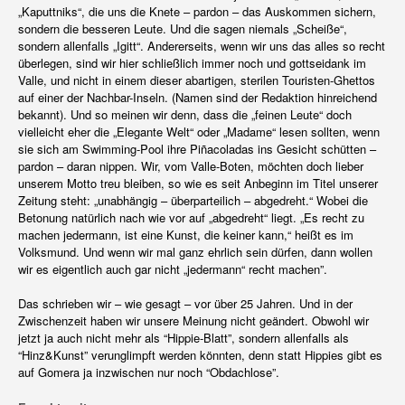
„Kaputtniks“, die uns die Knete – pardon – das Auskommen sichern,
sondern die besseren Leute. Und die sagen niemals „Scheiße“,
sondern allenfalls „Igitt“. Andererseits, wenn wir uns das alles so recht
überlegen, sind wir hier schließlich immer noch und gottseidank im
Valle, und nicht in einem dieser abartigen, sterilen Touristen-Ghettos
auf einer der Nachbar-Inseln. (Namen sind der Redaktion hinreichend
bekannt). Und so meinen wir denn, dass die „feinen Leute“ doch
vielleicht eher die „Elegante Welt“ oder „Madame“ lesen sollten, wenn
sie sich am Swimming-Pool ihre Piñacoladas ins Gesicht schütten –
pardon – daran nippen. Wir, vom Valle-Boten, möchten doch lieber
unserem Motto treu bleiben, so wie es seit Anbeginn im Titel unserer
Zeitung steht: „unabhängig – überparteilich – abgedreht.“ Wobei die
Betonung natürlich nach wie vor auf „abgedreht“ liegt. „Es recht zu
machen jedermann, ist eine Kunst, die keiner kann,“ heißt es im
Volksmund. Und wenn wir mal ganz ehrlich sein dürfen, dann wollen
wir es eigentlich auch gar nicht „jedermann“ recht machen”.
Das schrieben wir – wie gesagt – vor über 25 Jahren. Und in der
Zwischenzeit haben wir unsere Meinung nicht geändert. Obwohl wir
jetzt ja auch nicht mehr als “Hippie-Blatt”, sondern allenfalls als
“Hinz&Kunst” verunglimpft werden könnten, denn statt Hippies gibt es
auf Gomera ja inzwischen nur noch “Obdachlose”.