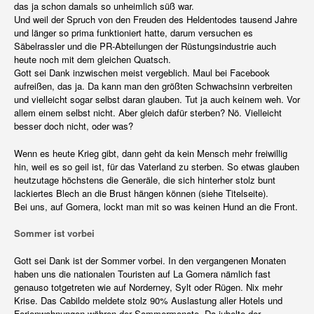
das ja schon damals so unheimlich süß war.
Und weil der Spruch von den Freuden des Heldentodes tausend Jahre
und länger so prima funktioniert hatte, darum versuchen es
Säbelrassler und die PR-Abteilungen der Rüstungsindustrie auch
heute noch mit dem gleichen Quatsch.
Gott sei Dank inzwischen meist vergeblich. Maul bei Facebook
aufreißen, das ja. Da kann man den größten Schwachsinn verbreiten
und vielleicht sogar selbst daran glauben. Tut ja auch keinem weh. Vor
allem einem selbst nicht. Aber gleich dafür sterben? Nö. Vielleicht
besser doch nicht, oder was?
Wenn es heute Krieg gibt, dann geht da kein Mensch mehr freiwillig
hin, weil es so geil ist, für das Vaterland zu sterben. So etwas glauben
heutzutage höchstens die Generäle, die sich hinterher stolz bunt
lackiertes Blech an die Brust hängen können (siehe Titelseite).
Bei uns, auf Gomera, lockt man mit so was keinen Hund an die Front.
Sommer ist vorbei
Gott sei Dank ist der Sommer vorbei. In den vergangenen Monaten
haben uns die nationalen Touristen auf La Gomera nämlich fast
genauso totgetreten wie auf Norderney, Sylt oder Rügen. Nix mehr
Krise. Das Cabildo meldete stolz 90% Auslastung aller Hotels und
Ferienwohnungen währen der Sommermonate. Da jubelte der