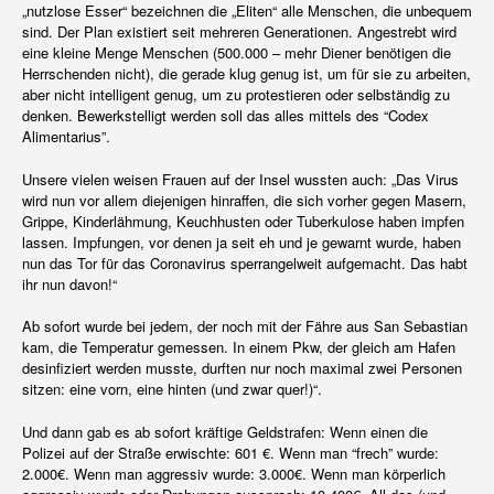
„nutzlose Esser“ bezeichnen die „Eliten“ alle Menschen, die unbequem
sind. Der Plan existiert seit mehreren Generationen. Angestrebt wird
eine kleine Menge Menschen (500.000 – mehr Diener benötigen die
Herrschenden nicht), die gerade klug genug ist, um für sie zu arbeiten,
aber nicht intelligent genug, um zu protestieren oder selbständig zu
denken. Bewerkstelligt werden soll das alles mittels des “Codex
Alimentarius”.
Unsere vielen weisen Frauen auf der Insel wussten auch: „Das Virus
wird nun vor allem diejenigen hinraffen, die sich vorher gegen Masern,
Grippe, Kinderlähmung, Keuchhusten oder Tuberkulose haben impfen
lassen. Impfungen, vor denen ja seit eh und je gewarnt wurde, haben
nun das Tor für das Coronavirus sperrangelweit aufgemacht. Das habt
ihr nun davon!“
Ab sofort wurde bei jedem, der noch mit der Fähre aus San Sebastian
kam, die Temperatur gemessen. In einem Pkw, der gleich am Hafen
desinfiziert werden musste, durften nur noch maximal zwei Personen
sitzen: eine vorn, eine hinten (und zwar quer!)“.
Und dann gab es ab sofort kräftige Geldstrafen: Wenn einen die
Polizei auf der Straße erwischte: 601 €. Wenn man “frech” wurde:
2.000€. Wenn man aggressiv wurde: 3.000€. Wenn man körperlich