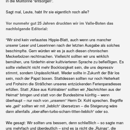
in die Mülltonne “entsorgen”.
Sagt mal, Leute, habt Ihr sie eigentlich noch alle?
Vor nunmehr gut 25 Jahren druckten wir im Valle-Boten das
nachfolgende Editorial:
“Wir sind kein verlaustes Hippie-Blatt, auch wenn uns mancher
unserer Leser und Leserinnen nach der letzten Ausgabe als solches
beschimpfte. Gern würden wir es ja auch diesen chronischen
Meckerbolzen rechtmachen. Vielleicht sollten wir uns wirklich
bemühen, uns fürderhin einer kultivierteren Sprache zu befleißigen. Es
sollte vielleicht nicht mehr Bocklosigkeit sein, die uns depressiv
stimmt, sondern Unpässlichkeit. Weder sollte in Zukunft der Bär los
sein, noch der Papst boxen. Stattdessen sollten nur noch Heiterkeit
und Frohsinn die Sträßchen unseres entzückenden Ferienparadieses
erfüllen. Statt „Käse aus Kohlrabien“ sollten wir „Nachrichten aus der
Heimat“ bringen und statt von der Bundesbirne künftig – wenn
überhaupt – nur noch von „unserem“ Herrn Dr. Kohl sprechen. Begriffe
wie „geil“ sollten wir mit „lieblich“ übersetzen – die Steigerung wäre
dann allenfalls „ober-affen-turbo-scham-titten-lieblich“ oder so.
Wie gesagt: Wir sollten uns bessern, denn schließlich – so sagte man
uns mehrfach und überdeutlich – sind es ja nicht die „Ruinas“, die