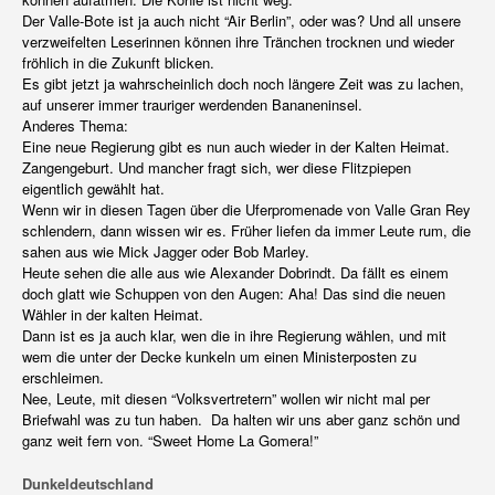
Der Valle-Bote ist ja auch nicht “Air Berlin”, oder was? Und all unsere
verzweifelten Leserinnen können ihre Tränchen trocknen und wieder
fröhlich in die Zukunft blicken.
Es gibt jetzt ja wahrscheinlich doch noch längere Zeit was zu lachen,
auf unserer immer trauriger werdenden Bananeninsel.
Anderes Thema:
Eine neue Regierung gibt es nun auch wieder in der Kalten Heimat.
Zangengeburt. Und mancher fragt sich, wer diese Flitzpiepen
eigentlich gewählt hat.
Wenn wir in diesen Tagen über die Uferpromenade von Valle Gran Rey
schlendern, dann wissen wir es. Früher liefen da immer Leute rum, die
sahen aus wie Mick Jagger oder Bob Marley.
Heute sehen die alle aus wie Alexander Dobrindt. Da fällt es einem
doch glatt wie Schuppen von den Augen: Aha! Das sind die neuen
Wähler in der kalten Heimat.
Dann ist es ja auch klar, wen die in ihre Regierung wählen, und mit
wem die unter der Decke kunkeln um einen Ministerposten zu
erschleimen.
Nee, Leute, mit diesen “Volksvertretern” wollen wir nicht mal per
Briefwahl was zu tun haben. Da halten wir uns aber ganz schön und
ganz weit fern von. “Sweet Home La Gomera!”
Dunkeldeutschland