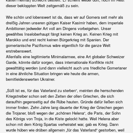
dieser bekloppten Welt zeitgemäß zu sein.
Wie schön und lobenswert ist da, dass wir auf Gomera seit mehr als
dreißig Jahren unseren gütigen Kaiser Kasimir haben, dem imperiale
Ambitionen jedweder Art voll am Dingens vorbeigehen. Unser
gewähltes Inseloberhaupt fängt keinen Krieg an. Keinen Krieg mit
Marokko und erst recht keinen Bürgerkrieg mit Spanien. Der
gomerianische Pazifismus wäre eigentlich für die ganze Welt
erstrebenswert.
Allenfalls eine legitimierte Minimalarmee, eine Art globaler Schweizer
Garde, könnte dafür sorgen, dass internationale Konflikte nicht
gewalttätig werden (und dann vielleicht auch uns friedliche Gomerianer
in eine ähnliche Situation bringen wie heute die armen,
bemitleidenswerten Ukrainer.
„Süß ist es, für das Vaterland zu sterben“, meinten die herrschenden
Kriegstreiber schon seit den Zeiten der ollen Griechen, die sich
daraufhin gegenseitig auf die Rübe hauten. Gründe dafür ließen sich
immer finden. Zehn Jahre lang dauerte der Krieg der Griechen gegen
die Trojaner, bloß wegen der „schönen Helena“, die Paris, der Sohn
des Königs von Troja, in die Kiste gelockt hatte. Weil Helena aber
schon mit dem König Spartas verheiratet war, gab es Krieg. Dann
wurde hüben wie drüben allgemein „für das Vaterland“ gestorben, weil