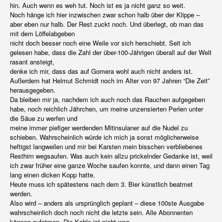
hin. Auch wenn es weh tut. Noch ist es ja nicht ganz so weit.
Noch hänge ich hier inzwischen zwar schon halb über der Klippe –
aber eben nur halb. Der Rest zuckt noch. Und überlegt, ob man das
mit dem Löffelabgeben
nicht doch besser noch eine Weile vor sich herschiebt. Seit ich
gelesen habe, dass die Zahl der über-100-Jährigen überall auf der Welt
rasant ansteigt,
denke ich mir, dass das auf Gomera wohl auch nicht anders ist.
Außerdem hat Helmut Schmidt noch im Alter von 97 Jahren “Die Zeit”
herausgegeben.
Da bleiben mir ja, nachdem ich auch noch das Rauchen aufgegeben
habe, noch reichlich Jährchen, um meine unzensierten Perlen unter
die Säue zu werfen und
meine immer piefiger werdenden Mitinsulaner auf die Nudel zu
schieben. Wahrscheinlich würde ich mich ja sonst möglicherweise
heftigst langweilen und mir bei Karsten mein bisschen verbliebenes
Resthirn wegsaufen. Was auch kein allzu prickelnder Gedanke ist, weil
ich zwar früher eine ganze Woche saufen konnte, und dann einen Tag
lang einen dicken Kopp hatte.
Heute muss ich spätestens nach dem 3. Bier künstlich beatmet
werden.
Also wird – anders als ursprünglich geplant – diese 100ste Ausgabe
wahrscheinlich doch noch nicht die letzte sein. Alle Abonnenten
können aufatmen. Die Kohle ist nicht weg.