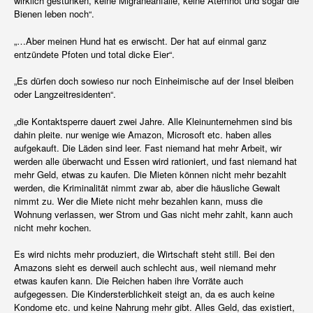
wirklich gestunken, keine Migräneanfälle, keine Atemnot und sogar die
Bienen leben noch“.
„…Aber meinen Hund hat es erwischt. Der hat auf einmal ganz
entzündete Pfoten und total dicke Eier“.
„Es dürfen doch sowieso nur noch Einheimische auf der Insel bleiben
oder Langzeitresidenten“.
„die Kontaktsperre dauert zwei Jahre. Alle Kleinunternehmen sind bis
dahin pleite. nur wenige wie Amazon, Microsoft etc. haben alles
aufgekauft. Die Läden sind leer. Fast niemand hat mehr Arbeit, wir
werden alle überwacht und Essen wird rationiert, und fast niemand hat
mehr Geld, etwas zu kaufen. Die Mieten können nicht mehr bezahlt
werden, die Kriminalität nimmt zwar ab, aber die häusliche Gewalt
nimmt zu. Wer die Miete nicht mehr bezahlen kann, muss die
Wohnung verlassen, wer Strom und Gas nicht mehr zahlt, kann auch
nicht mehr kochen.
Es wird nichts mehr produziert, die Wirtschaft steht still. Bei den
Amazons sieht es derweil auch schlecht aus, weil niemand mehr
etwas kaufen kann. Die Reichen haben ihre Vorräte auch
aufgegessen. Die Kindersterblichkeit steigt an, da es auch keine
Kondome etc. und keine Nahrung mehr gibt. Alles Geld, das existiert,