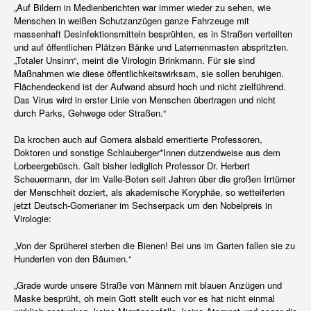
„Auf Bildern in Medienberichten war immer wieder zu sehen, wie
Menschen in weißen Schutzanzügen ganze Fahrzeuge mit
massenhaft Desinfektionsmitteln besprühten, es in Straßen verteilten
und auf öffentlichen Plätzen Bänke und Laternenmasten abspritzten.
„Totaler Unsinn“, meint die Virologin Brinkmann. Für sie sind
Maßnahmen wie diese öffentlichkeitswirksam, sie sollen beruhigen.
Flächendeckend ist der Aufwand absurd hoch und nicht zielführend.
Das Virus wird in erster Linie von Menschen übertragen und nicht
durch Parks, Gehwege oder Straßen.“
Da krochen auch auf Gomera alsbald emeritierte Professoren,
Doktoren und sonstige Schlauberger*Innen dutzendweise aus dem
Lorbeergebüsch. Galt bisher lediglich Professor Dr. Herbert
Scheuermann, der im Valle-Boten seit Jahren über die großen Irrtümer
der Menschheit doziert, als akademische Koryphäe, so wetteiferten
jetzt Deutsch-Gomerianer im Sechserpack um den Nobelpreis in
Virologie:
„Von der Sprüherei sterben die Bienen! Bei uns im Garten fallen sie zu
Hunderten von den Bäumen.“
„Grade wurde unsere Straße von Männern mit blauen Anzügen und
Maske besprüht, oh mein Gott stellt euch vor es hat nicht einmal