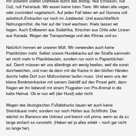
mit unserem uralten Drahtesel durch das Biotop. Null Emission, null
Co2, null Feinstaub. Wir essen keine toten Tiere. Wir leben alle vegan,
oder zumindest vegetarisch. Auf jeden Fall leben wir auf Gomera voll
asketisch.Einkaufen nur noch im Jutebeutel. Und ausschließlich
Nahrungsmittel, die hier auf der Insel wachsen. Kiwis lassen wir
liegen. Auch Erdbeeren aus Südafrika, Kirschen aus Chile oder Linsen
aus Kanada. Wegen der Transportwege und des Klimas und so.
Natürlich trennen wir unseren Müll. Wir verwenden auch keine
Plastiktüten mehr. Selbst unsere Hundekacke auf der Straße sammeln
wir nicht mehr in Plastikbeuteln, sondern nur noch in Papiertütchen
auf. Damit müssen wir uns allerdings ein wenig beeilen, weil die sonst
durchweichen, und man da dann mit der Kacke in den bloßen Händen
durchs halbe Dorf zum Müllcontainer laufen muss. Und wenn uns der
kleine Bordsteinkacker mit seinem Gekläff auf den Pinsel geht, dann
fliegen wir ihn liebevoll mit einem Flugpaten von Pro-Animal in die
kalte Heimat. Ob er nun will (der Hund) oder nicht
Wegen des ökologischen Fußabdrucks bauen wir auch keine
Steinhäuser mehr, sondern nur noch Hütten aus Schilfrohr. Das
wächst im Barranco wie Unkraut und brennt voll prima, wenn es da zu
lange einfach so rumsteht. (Haben wir ja alles erlebt – noch gar nicht
so lange her).