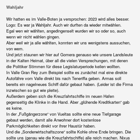
Wahljahr
Wir hatten es im Valle-Boten ja versprochen: 2023 wird alles besser.
Logo: Es war ja Wahljahr. Auch wir durften da wieder mitwählen.
Egal wen wir wählten, angedingenselt wurden wir so oder so, auch
wenn wir nicht wählen gingen.
Aber weil wir ja alle wählten, konnten wir uns wenigstens aussuchen,
von wem.
Und jetzt staunen wir hier auf Gomera genauso wie unsere Landsleute
in der Kalten Heimat, über all die vielen Versprechungen, mit denen
die Politiker Stimmen für diese Legislaturperiode keilen wollten.
In Valle Gran Rey zum Beispiel sollte es zunächst mal eine direkte
Autofähre vom Valle direkt bis nach Teneriffa geben. Armas soll
bereits ein nagelneues Schiff dafür gebaut haben. (Leider ist die Firma
inzwischen so gut wie pleite).
Außerdem geben sich die Kreuzfahrtschiffe im neuen Hafen
gegenseitig die Klinke in die Hand. Aber „glühende Kreditkarten“ gab
es keine.
In der „Fußgängerzone“ von Vueltas sollte eine neue Tiefgarage
gebaut werden, damit alle Anwohner dort kostenlose
Parkmöglichkeiten direkt vor ihrer Haustür haben.
Und die „Sonderwirtschaftszone“ sollte Kohle ohne Ende bringen. Die
sollte uns (genau wie die Kreuzfahrtschiffe) alle reich machen. Nixus