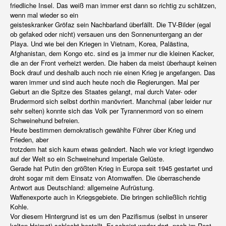
friedliche Insel. Das weiß man immer erst dann so richtig zu schätzen,
wenn mal wieder so ein
geisteskranker Gröfaz sein Nachbarland überfällt. Die TV-Bilder (egal
ob gefaked oder nicht) versauen uns den Sonnenuntergang an der
Playa. Und wie bei den Kriegen in Vietnam, Korea, Palästina,
Afghanistan, dem Kongo etc. sind es ja immer nur die kleinen Kacker,
die an der Front verheizt werden. Die haben da meist überhaupt keinen
Bock drauf und deshalb auch noch nie einen Krieg je angefangen. Das
waren immer und sind auch heute noch die Regierungen. Mal per
Geburt an die Spitze des Staates gelangt, mal durch Vater- oder
Brudermord sich selbst dorthin manövriert. Manchmal (aber leider nur
sehr selten) konnte sich das Volk per Tyrannenmord von so einem
Schweinehund befreien.
Heute bestimmen demokratisch gewählte Führer über Krieg und
Frieden, aber
trotzdem hat sich kaum etwas geändert. Nach wie vor kriegt irgendwo
auf der Welt so ein Schweinehund imperiale Gelüste.
Gerade hat Putin den größten Krieg in Europa seit 1945 gestartet und
droht sogar mit dem Einsatz von Atomwaffen. Die überraschende
Antwort aus Deutschland: allgemeine Aufrüstung.
Waffenexporte auch in Kriegsgebiete. Die bringen schließlich richtig
Kohle.
Vor diesem Hintergrund ist es um den Pazifismus (selbst in unserer
kalten Heimat) schlecht bestellt. Er scheint weder dort, noch im Rest