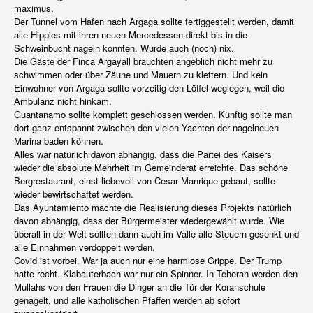
maximus.
Der Tunnel vom Hafen nach Argaga sollte fertiggestellt werden, damit
alle Hippies mit ihren neuen Mercedessen direkt bis in die
Schweinbucht nageln konnten. Wurde auch (noch) nix.
Die Gäste der Finca Argayall brauchten angeblich nicht mehr zu
schwimmen oder über Zäune und Mauern zu klettern. Und kein
Einwohner von Argaga sollte vorzeitig den Löffel weglegen, weil die
Ambulanz nicht hinkam.
Guantanamo sollte komplett geschlossen werden. Künftig sollte man
dort ganz entspannt zwischen den vielen Yachten der nagelneuen
Marina baden können.
Alles war natürlich davon abhängig, dass die Partei des Kaisers
wieder die absolute Mehrheit im Gemeinderat erreichte. Das schöne
Bergrestaurant, einst liebevoll von Cesar Manrique gebaut, sollte
wieder bewirtschaftet werden.
Das Ayuntamiento machte die Realisierung dieses Projekts natürlich
davon abhängig, dass der Bürgermeister wiedergewählt wurde. Wie
überall in der Welt sollten dann auch im Valle alle Steuern gesenkt und
alle Einnahmen verdoppelt werden.
Covid ist vorbei. War ja auch nur eine harmlose Grippe. Der Trump
hatte recht. Klabauterbach war nur ein Spinner. In Teheran werden den
Mullahs von den Frauen die Dinger an die Tür der Koranschule
genagelt, und alle katholischen Pfaffen werden ab sofort