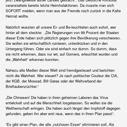
veranstaltete bereits letzte Heimholaktionen. Da musste man sich
SOFORT melden, wenn man aus der Fremde noch zurück in die Kalte
Heimat wollte.
Natürlich wussten all unsere Er- und Be-leuchteten auch sofort, wer
hinter all dem steckte: „Die Regierungen von 99 Prozent der Staaten
dieser Erde haben sich plötzlich gegen ihre Bevölkerung verschworen.
Sie wollen sie wirtschaftlich ruinieren, unterdrücken und in den
Untergang führen. Oder sie sind einfach nur dumm. So dumm, dass
sie nicht erkennen, dass nur wir, auf Gomera, erleuchtet wurden und
die „Wahrheit“ erkennen konnten.
Nahezu alle Medien dieser Welt sind fremdgesteuert und berichten
nicht die Wahrheit. Wer steuert? Je nach politischer Couleur die CIA,
der KGB, der Mossad, Bill Gates oder der Weltverband der
Brieftaubenzüchter.“
„Die Chinesen! Die haben in ihren geheimen Laboren das Virus
entwickelt und auf die Menschheit losgelassen. So wollen sie die
Weltherrschaft erringen. Die haben auch längst den Impfstoff dagegen
gefunden, geben ihn aber erst raus, wenn das in ihren Plan passt“.
“Es gibt einen Plan, der alle „nutzlosen Esser“ eliminieren soll. Als