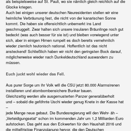
als beispielsweise auf St. Pauli, wo sie nämlich gleich reichlich auf die
Glocke kriegen.
Auch bei einigen unserer deutschen Neuresidenten stellen wir eine
heimliche Verbräunung fest, die nicht von der kanarischen Sonne
kommt. Die haben sie offensichtlich unbemerkt ins Land
geschmuggelt. Zwar halten sich unsere insularen Bräunlinge noch gut
bedeckt (was auch besser für sie ist) und bleiben vorwiegend unter
sich, aber in einigen Hirnen rumpelt es doch bereits vernehmlich
wieder ziemlich teutonisch national. Hoffentlich ist das nicht
ansteckend! Schließlich haben wir nicht den geringsten Bock darauf,
möglicherweise wieder nach Dunkeldeutschland auswandern zu
müssen.
Euch juckt wohl wieder das Fell.
Aus purer Sorge um ihr Volk will die CSU jetzt 80.000 Alarmsirenen
installieren und atombombensichere Bunker bauen.
Gleichzeitig werden alle ausgemusterten Panzer generalüberholt
und – sobald die geföhnte Uschi wieder genug Knete in der Kasse hat
–
jede Menge neue gebaut. Die Bundesregierung will den Wehr- äh –
„Verteidigungsetat” schon im kommenden Jahr um 1,2 Milliarden Euro
aufstocken. Das geht aus den Eckwerten für den Haushalt 2016 und
die mittelfristige Finanzplanung hervor, die den Deutschen