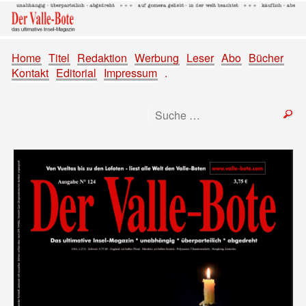
Home
Titel
Redaktion
Werbung
Leser
Abo
Bücher
Kontakt
Editorial
Impressum
.