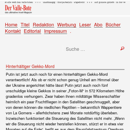
Home
Titel
Redaktion
Werbung
Leser
Abo
Bücher
Kontakt
Editorial
Impressum
.
Hinterhältiger Gekko-Mord
Putin ist jetzt auch noch für einen hinterhältigen Gekko-Mord
verantwortlich! Als ob er nicht schon genug Unheil am Himmel über
der Ukraine angerichtet hätte lässt Putin jetzt auch noch fünf
unschuldige kleine Gekkos in seiner „Foton-M“ in 572 Kilometern Höhe
gnadenlos verhungern. Zwar haben ihnen mildtätige Wissenschaftler
heimlich ein paar Fruchtfliegen in den Satelliten geschmuggelt, aber
von denen können die niedlichen Reptilien – bekanntlich Wappentiere
von La Gomera – allerhöchstens zwei Monate notdürftig überleben.
Inzwischen funktioniert die Steuerung des Satelliten nicht mehr. „Wenn
wir die Steuerung nicht wieder herstellen können, stürzt er in etwa vier
Monaten auf die Erde“, heißt es aus dem Raumfahrtzentrum Orenburg