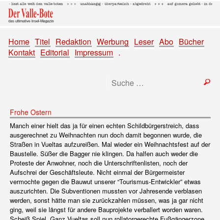
Home
Titel
Redaktion
Werbung
Leser
Abo
Bücher
Kontakt
Editorial
Impressum
.
Frohe Ostern
Manch einer hielt das ja für einen echten Schildbürgerstreich, dass
ausgerechnet zu Weihnachten nun doch damit begonnen wurde, die
Straßen in Vueltas aufzureißen. Mal wieder ein Weihnachtsfest auf der
Baustelle. Süßer die Bagger nie klingen. Da halfen auch weder die
Proteste der Anwohner, noch die Unterschriftenlisten, noch der
Aufschrei der Geschäftsleute. Nicht einmal der Bürgermeister
vermochte gegen die Bauwut unserer “Tourismus-Entwickler” etwas
auszurichten. Die Subventionen mussten vor Jahresende verblasen
werden, sonst hätte man sie zurückzahlen müssen, was ja gar nicht
ging, weil sie längst für andere Bauprojekte verballert worden waren.
Scheiß Spiel. Ganz Vueltas soll nun rollatorgerechte Fußgängerzone