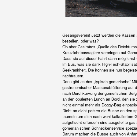
Gesangsverein! Jetzt werden die Kassen a
bestellen, oder was?
Ob aber Casimiros „Quelle des Reichtums“ 
Kreuzfahrtpassagiere verbringen auf Gome
Dass sie auf dieser Fahrt dann möglichst 
im Bus, was sie dank High-Tech-Stabilisat
Seekrankheit. Die können sie nun begeiste
nachtrauern.
Dann gibt es das „typisch gomerische“ M
gastronomischer Massenabfütterung auf den
nach Durchkurvung der gomerischen Bergw
an den opulenten Lunch an Bord, den sie 
nicht einmal mehr als Doggy-Bag einpack
Dicht an dicht parken die Busse an den sp
taumeln um sich nach wohl kalkuliertem G
aufgetischt erfordern eine ausgefeilte ga
gomerianischen Schneckenservice speziali
Darum machen die Busse auch von Anfang 