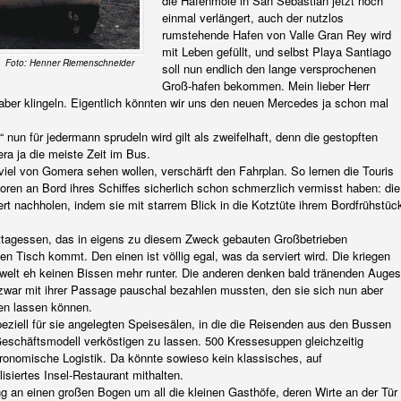
die Hafenmole in San Sebastian jetzt noch
einmal verlängert, auch der nutzlos
rumstehende Hafen von Valle Gran Rey wird
mit Leben gefüllt, und selbst Playa Santiago
Foto: Henner Riemenschneider
soll nun endlich den lange versprochenen
Groß-hafen bekommen. Mein lieber Herr
ber klingeln. Eigentlich könnten wir uns den neuen Mercedes ja schon mal
nun für jedermann sprudeln wird gilt als zweifelhaft, denn die gestopften
ra ja die meiste Zeit im Bus.
viel von Gomera sehen wollen, verschärft den Fahrplan. So lernen die Touris
oren an Bord ihres Schiffes sicherlich schon schmerzlich vermisst haben: die
rt nachholen, indem sie mit starrem Blick in die Kotztüte ihrem Bordfrühstüc
ittagessen, das in eigens zu diesem Zweck gebauten Großbetrieben
 Tisch kommt. Den einen ist völlig egal, was da serviert wird. Die kriegen
elt eh keinen Bissen mehr runter. Die anderen denken bald tränenden Auges
zwar mit ihrer Passage pauschal bezahlen mussten, den sie sich nun aber
en lassen können.
eziell für sie angelegten Speisesälen, in die die Reisenden aus den Bussen
eschäftsmodell verköstigen zu lassen. 500 Kressesuppen gleichzeitig
stronomische Logistik. Da könnte sowieso kein klassisches, auf
siertes Insel-Restaurant mithalten.
an einen großen Bogen um all die kleinen Gasthöfe, deren Wirte an der Tür