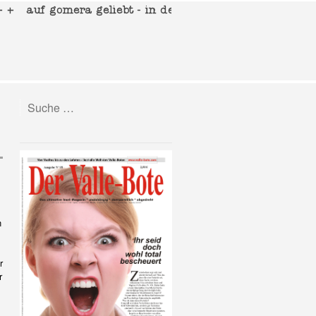
n
r
r