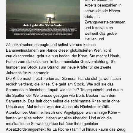
Arbeitslosenzahlen in
schwindelnde Höhen
trieb, mit
Zwangsversteigerungen
und Insolvenzen
weltweit das große
Heulen und
Zähneknirschen erzeugte und selbst vor uns kleinen
Bananeninsulanern am Rande dieser globalisierten Welt nicht
zurückschreckte, geht sie nun baden, die Krise. Sie macht Urlaub.
Ferien vom diabolischen Treiben mundialer Geldvernichtung. Sie
humpelt am Stock zum Strand, um neue Kräfte für die zweite
Jahreshälfte zu sammeln.
Die Krise macht jetzt Ferien auf Gomera. Hat sie sich ja wohl auch
redlich verdient, die Krise. Sie geht am Stock. Wie soll sie das
Sommerloch überleben, kaputt wie sie ist? Totgequatscht und durch
die Spalten der Weltpresse gezogen wie Boris Becker nach dem
Samenraub. Das hält doch selbst die schlimmste Krise nicht ohne
Urlaub aus. Mal sehen, was den Jungs als Nächstes einfällt.
Atombombe, Gammelfleisch und Vogelgrippe, wahnsinnige Kühe –
hatten wir alles schon. Haben wir alles überlebt. Und auch die
mexikanische Schweinegrippe hat über ihren genialen
Absatzförderungseffekt für La Roche (Tamiflu) hinaus kaum das Zeug