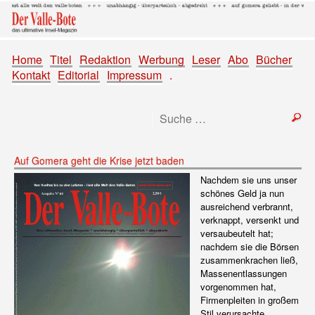
Home
Titel
Redaktion
Werbung
Leser
Abo
Bücher
Kontakt
Editorial
Impressum
.
Auf Gomera geht die Krise jetzt baden
Nachdem sie uns unser
schönes Geld ja nun
ausreichend verbrannt,
verknappt, versenkt und
versaubeutelt hat;
nachdem sie die Börsen
zusammenkrachen ließ,
Massenentlassungen
vorgenommen hat,
Firmenpleiten in großem
Stil verursachte,