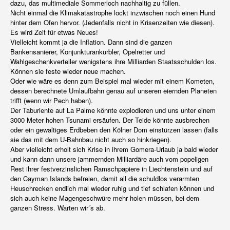
dazu, das multimediale Sommerloch nachhaltig zu füllen.
Nicht einmal die Klimakatastrophe lockt inzwischen noch einen Hund
hinter dem Ofen hervor. (Jedenfalls nicht in Krisenzeiten wie diesen).
Es wird Zeit für etwas Neues!
Vielleicht kommt ja die Inflation. Dann sind die ganzen
Bankensanierer, Konjunkturankurbler, Opelretter und
Wahlgeschenkverteiler wenigstens ihre Milliarden Staatsschulden los.
Können sie feste wieder neue machen.
Oder wie wäre es denn zum Beispiel mal wieder mit einem Kometen,
dessen berechnete Umlaufbahn genau auf unseren eiernden Planeten
trifft (wenn wir Pech haben).
Der Taburiente auf La Palme könnte explodieren und uns unter einem
3000 Meter hohen Tsunami ersäufen. Der Teide könnte ausbrechen
oder ein gewaltiges Erdbeben den Kölner Dom einstürzen lassen (falls
sie das mit dem U-Bahnbau nicht auch so hinkriegen).
Aber vielleicht erholt sich Krise in ihrem Gomera-Urlaub ja bald wieder
und kann dann unsere jammernden Milliardäre auch vom popeligen
Rest ihrer festverzinslichen Ramschpapiere in Liechtenstein und auf
den Cayman Islands befreien, damit all die schuldlos verarmten
Heuschrecken endlich mal wieder ruhig und tief schlafen können und
sich auch keine Magengeschwüre mehr holen müssen, bei dem
ganzen Stress. Warten wir´s ab.