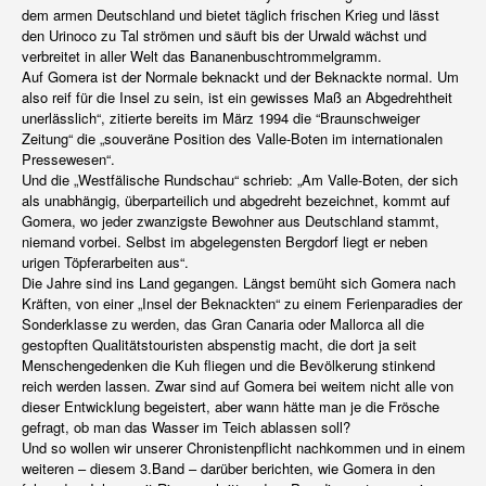
dem armen Deutschland und bietet täglich frischen Krieg und lässt
den Urinoco zu Tal strömen und säuft bis der Urwald wächst und
verbreitet in aller Welt das Bananenbuschtrommelgramm.
Auf Gomera ist der Normale beknackt und der Beknackte normal. Um
also reif für die Insel zu sein, ist ein gewisses Maß an Abgedrehtheit
unerlässlich“, zitierte bereits im März 1994 die “Braunschweiger
Zeitung“ die „souveräne Position des Valle-Boten im internationalen
Pressewesen“.
Und die „Westfälische Rundschau“ schrieb: „Am Valle-Boten, der sich
als unabhängig, überparteilich und abgedreht bezeichnet, kommt auf
Gomera, wo jeder zwanzigste Bewohner aus Deutschland stammt,
niemand vorbei. Selbst im abgelegensten Bergdorf liegt er neben
urigen Töpferarbeiten aus“.
Die Jahre sind ins Land gegangen. Längst bemüht sich Gomera nach
Kräften, von einer „Insel der Beknackten“ zu einem Ferienparadies der
Sonderklasse zu werden, das Gran Canaria oder Mallorca all die
gestopften Qualitätstouristen abspenstig macht, die dort ja seit
Menschengedenken die Kuh fliegen und die Bevölkerung stinkend
reich werden lassen. Zwar sind auf Gomera bei weitem nicht alle von
dieser Entwicklung begeistert, aber wann hätte man je die Frösche
gefragt, ob man das Wasser im Teich ablassen soll?
Und so wollen wir unserer Chronistenpflicht nachkommen und in einem
weiteren – diesem 3.Band – darüber berichten, wie Gomera in den