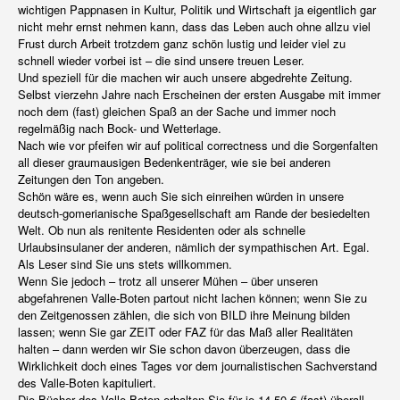
wichtigen Pappnasen in Kultur, Politik und Wirtschaft ja eigentlich gar
nicht mehr ernst nehmen kann, dass das Leben auch ohne allzu viel
Frust durch Arbeit trotzdem ganz schön lustig und leider viel zu
schnell wieder vorbei ist – die sind unsere treuen Leser.
Und speziell für die machen wir auch unsere abgedrehte Zeitung.
Selbst vierzehn Jahre nach Erscheinen der ersten Ausgabe mit immer
noch dem (fast) gleichen Spaß an der Sache und immer noch
regelmäßig nach Bock- und Wetterlage.
Nach wie vor pfeifen wir auf political correctness und die Sorgenfalten
all dieser graumausigen Bedenkenträger, wie sie bei anderen
Zeitungen den Ton angeben.
Schön wäre es, wenn auch Sie sich einreihen würden in unsere
deutsch-gomerianische Spaßgesellschaft am Rande der besiedelten
Welt. Ob nun als renitente Residenten oder als schnelle
Urlaubsinsulaner der anderen, nämlich der sympathischen Art. Egal.
Als Leser sind Sie uns stets willkommen.
Wenn Sie jedoch – trotz all unserer Mühen – über unseren
abgefahrenen Valle-Boten partout nicht lachen können; wenn Sie zu
den Zeitgenossen zählen, die sich von BILD ihre Meinung bilden
lassen; wenn Sie gar ZEIT oder FAZ für das Maß aller Realitäten
halten – dann werden wir Sie schon davon überzeugen, dass die
Wirklichkeit doch eines Tages vor dem journalistischen Sachverstand
des Valle-Boten kapituliert.
Die Bücher des Valle-Boten erhalten Sie für je 14,50 € (fast) überall,