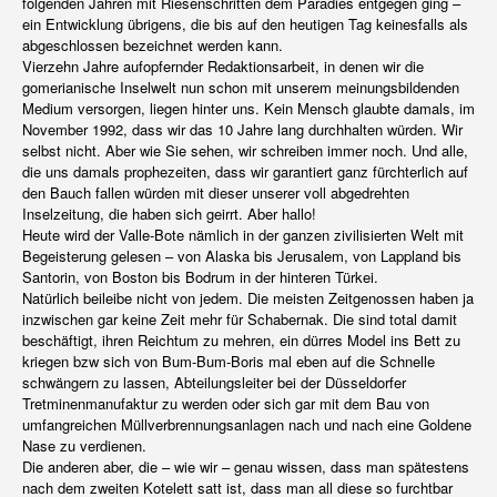
folgenden Jahren mit Riesenschritten dem Paradies entgegen ging –
ein Entwicklung übrigens, die bis auf den heutigen Tag keinesfalls als
abgeschlossen bezeichnet werden kann.
Vierzehn Jahre aufopfernder Redaktionsarbeit, in denen wir die
gomerianische Inselwelt nun schon mit unserem meinungsbildenden
Medium versorgen, liegen hinter uns. Kein Mensch glaubte damals, im
November 1992, dass wir das 10 Jahre lang durchhalten würden. Wir
selbst nicht. Aber wie Sie sehen, wir schreiben immer noch. Und alle,
die uns damals prophezeiten, dass wir garantiert ganz fürchterlich auf
den Bauch fallen würden mit dieser unserer voll abgedrehten
Inselzeitung, die haben sich geirrt. Aber hallo!
Heute wird der Valle-Bote nämlich in der ganzen zivilisierten Welt mit
Begeisterung gelesen – von Alaska bis Jerusalem, von Lappland bis
Santorin, von Boston bis Bodrum in der hinteren Türkei.
Natürlich beileibe nicht von jedem. Die meisten Zeitgenossen haben ja
inzwischen gar keine Zeit mehr für Schabernak. Die sind total damit
beschäftigt, ihren Reichtum zu mehren, ein dürres Model ins Bett zu
kriegen bzw sich von Bum-Bum-Boris mal eben auf die Schnelle
schwängern zu lassen, Abteilungsleiter bei der Düsseldorfer
Tretminenmanufaktur zu werden oder sich gar mit dem Bau von
umfangreichen Müllverbrennungsanlagen nach und nach eine Goldene
Nase zu verdienen.
Die anderen aber, die – wie wir – genau wissen, dass man spätestens
nach dem zweiten Kotelett satt ist, dass man all diese so furchtbar