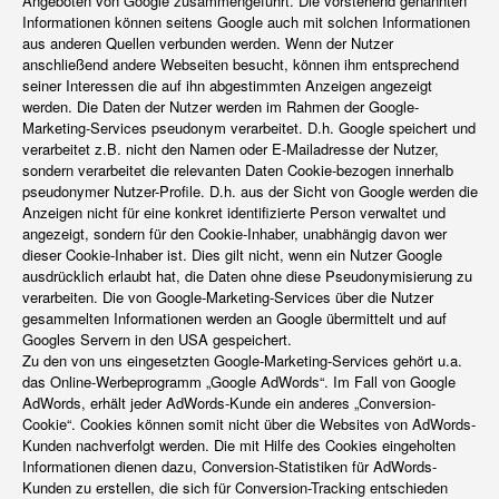
Angeboten von Google zusammengeführt. Die vorstehend genannten
Informationen können seitens Google auch mit solchen Informationen
aus anderen Quellen verbunden werden. Wenn der Nutzer
anschließend andere Webseiten besucht, können ihm entsprechend
seiner Interessen die auf ihn abgestimmten Anzeigen angezeigt
werden. Die Daten der Nutzer werden im Rahmen der Google-
Marketing-Services pseudonym verarbeitet. D.h. Google speichert und
verarbeitet z.B. nicht den Namen oder E-Mailadresse der Nutzer,
sondern verarbeitet die relevanten Daten Cookie-bezogen innerhalb
pseudonymer Nutzer-Profile. D.h. aus der Sicht von Google werden die
Anzeigen nicht für eine konkret identifizierte Person verwaltet und
angezeigt, sondern für den Cookie-Inhaber, unabhängig davon wer
dieser Cookie-Inhaber ist. Dies gilt nicht, wenn ein Nutzer Google
ausdrücklich erlaubt hat, die Daten ohne diese Pseudonymisierung zu
verarbeiten. Die von Google-Marketing-Services über die Nutzer
gesammelten Informationen werden an Google übermittelt und auf
Googles Servern in den USA gespeichert.
Zu den von uns eingesetzten Google-Marketing-Services gehört u.a.
das Online-Werbeprogramm „Google AdWords“. Im Fall von Google
AdWords, erhält jeder AdWords-Kunde ein anderes „Conversion-
Cookie“. Cookies können somit nicht über die Websites von AdWords-
Kunden nachverfolgt werden. Die mit Hilfe des Cookies eingeholten
Informationen dienen dazu, Conversion-Statistiken für AdWords-
Kunden zu erstellen, die sich für Conversion-Tracking entschieden