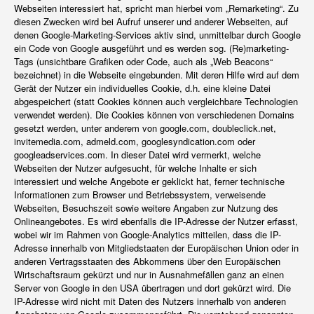
Webseiten interessiert hat, spricht man hierbei vom „Remarketing“. Zu
diesen Zwecken wird bei Aufruf unserer und anderer Webseiten, auf
denen Google-Marketing-Services aktiv sind, unmittelbar durch Google
ein Code von Google ausgeführt und es werden sog. (Re)marketing-
Tags (unsichtbare Grafiken oder Code, auch als „Web Beacons“
bezeichnet) in die Webseite eingebunden. Mit deren Hilfe wird auf dem
Gerät der Nutzer ein individuelles Cookie, d.h. eine kleine Datei
abgespeichert (statt Cookies können auch vergleichbare Technologien
verwendet werden). Die Cookies können von verschiedenen Domains
gesetzt werden, unter anderem von google.com, doubleclick.net,
invitemedia.com, admeld.com, googlesyndication.com oder
googleadservices.com. In dieser Datei wird vermerkt, welche
Webseiten der Nutzer aufgesucht, für welche Inhalte er sich
interessiert und welche Angebote er geklickt hat, ferner technische
Informationen zum Browser und Betriebssystem, verweisende
Webseiten, Besuchszeit sowie weitere Angaben zur Nutzung des
Onlineangebotes. Es wird ebenfalls die IP-Adresse der Nutzer erfasst,
wobei wir im Rahmen von Google-Analytics mitteilen, dass die IP-
Adresse innerhalb von Mitgliedstaaten der Europäischen Union oder in
anderen Vertragsstaaten des Abkommens über den Europäischen
Wirtschaftsraum gekürzt und nur in Ausnahmefällen ganz an einen
Server von Google in den USA übertragen und dort gekürzt wird. Die
IP-Adresse wird nicht mit Daten des Nutzers innerhalb von anderen