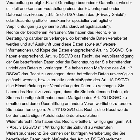
Verarbeitung erfolgt z.B. auf Grundlage besonderer Garantien, wie der
offiziell anerkannten Feststellung eines der EU entsprechenden
Datenschutzniveaus (z.B. für die USA durch das „Privacy Shield“)
oder Beachtung offiziell anerkannter spezieller vertraglicher
Verpflichtungen (so genannte „Standardvertragsklauseln“).
Rechte der betroffenen Personen: Sie haben das Recht, eine
Bestätigung darüber zu verlangen, ob betreffende Daten verarbeitet
werden und auf Auskunft über diese Daten sowie auf weitere
Informationen und Kopie der Daten entsprechend Art. 15 DSGVO. Sie
haben entsprechend. Art. 16 DSGVO das Recht, die Vervollständigung
der Sie betreffenden Daten oder die Berichtigung der Sie betreffenden
unrichtigen Daten zu verlangen. Sie haben nach Maßgabe des Art. 17
DSGVO das Recht zu verlangen, dass betreffende Daten unverzüglich
gelöscht werden, bzw. alternativ nach Maßgabe des Art. 18 DSGVO
eine Einschränkung der Verarbeitung der Daten zu verlangen. Sie
haben das Recht zu verlangen, dass die Sie betreffenden Daten, die
Sie uns bereitgestellt haben nach Maßgabe des Art. 20 DSGVO zu
erhalten und deren Übermittlung an andere Verantwortliche zu fordern.
Sie haben ferner gem. Art. 77 DSGVO das Recht, eine Beschwerde
bei der zuständigen Aufsichtsbehörde einzureichen.
Widerrufsrecht: Sie haben das Recht, erteilte Einwilligungen gem. Art.
7 Abs. 3 DSGVO mit Wirkung für die Zukunft zu widerrufen
Widerspruchsrecht: Sie können der künftigen Verarbeitung der Sie
betreffenden Daten nach Maßgabe des Art. 21 DSGVO jederzeit