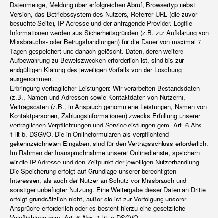
Datenmenge, Meldung über erfolgreichen Abruf, Browsertyp nebst
Version, das Betriebssystem des Nutzers, Referrer URL (die zuvor
besuchte Seite), IP-Adresse und der anfragende Provider. Logfile-
Informationen werden aus Sicherheitsgründen (z.B. zur Aufklärung von
Missbrauchs- oder Betrugshandlungen) für die Dauer von maximal 7
Tagen gespeichert und danach gelöscht. Daten, deren weitere
Aufbewahrung zu Beweiszwecken erforderlich ist, sind bis zur
endgültigen Klärung des jeweiligen Vorfalls von der Löschung
ausgenommen.
Erbringung vertraglicher Leistungen: Wir verarbeiten Bestandsdaten
(z.B., Namen und Adressen sowie Kontaktdaten von Nutzern),
Vertragsdaten (z.B., in Anspruch genommene Leistungen, Namen von
Kontaktpersonen, Zahlungsinformationen) zwecks Erfüllung unserer
vertraglichen Verpflichtungen und Serviceleistungen gem. Art. 6 Abs.
1 lit b. DSGVO. Die in Onlineformularen als verpflichtend
gekennzeichneten Eingaben, sind für den Vertragsschluss erforderlich.
Im Rahmen der Inanspruchnahme unserer Onlinedienste, speichern
wir die IP-Adresse und den Zeitpunkt der jeweiligen Nutzerhandlung.
Die Speicherung erfolgt auf Grundlage unserer berechtigten
Interessen, als auch der Nutzer an Schutz vor Missbrauch und
sonstiger unbefugter Nutzung. Eine Weitergabe dieser Daten an Dritte
erfolgt grundsätzlich nicht, außer sie ist zur Verfolgung unserer
Ansprüche erforderlich oder es besteht hierzu eine gesetzliche
Verpflichtung gem. Art. 6 Abs. 1 lit. c DSGVO.