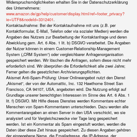
Widerspruchsmöglichkeiten erhalten Sie in der Datenschutzerklärung
des Unternehmens:
www.amazon.de/gp/help/customer/display.html/ref=footer_privacy?
ie=UTF8&nodeId=3312401
.
Kontaktaufnahme: Bei der Kontaktaufnahme mit uns (z.B. per
Kontaktformular, E-Mail, Telefon oder via sozialer Medien) werden die
Angaben des Nutzers zur Bearbeitung der Kontaktanfrage und deren
Abwicklung gem. Art. 6 Abs. 1 lit. b) DSGVO verarbeitet. Die Angaben
der Nutzer können in einem Customer-Relationship-Management
System („CRM System“) oder vergleichbarer Anfragenorganisation
gespeichert werden. Wir löschen die Anfragen, sofern diese nicht mehr
erforderlich sind. Wir überprüfen die Erforderlichkeit alle zwei Jahre;
Ferner gelten die gesetzlichen Archivierungspflichten.
Akismet Anti-Spam-Prüfung: Unser Onlineangebot nutzt den Dienst
„Akismet“, der von der Automattic, Inc. 132 Hawthorne Street San
Francisco, CA 94107, USA, angeboten wird. Die Nutzung erfolgt auf
Grundlage unserer berechtigten Interessen im Sinne des Art. 6 Abs. 1
lit. f) DSGVO. Mit Hilfe dieses Dienstes werden Kommentare echter
Menschen von Spam-Kommentaren unterschieden. Dazu werden alle
Kommentarangaben an einen Server in den USA verschickt, wo sie
analysiert und für Vergleichszwecke vier Tage lang gespeichert
werden. Ist ein Kommentar als Spam eingestuft worden, werden die
Daten über diese Zeit hinaus gespeichert. Zu diesen Angaben gehören
der eingegebene Name, die Emailadresse, die IP-Adresse, der