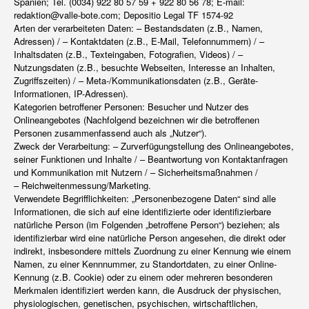
Spanien; Tel. (0034) 922 80 57 59 + 922 80 56 78; E-mail:
redaktion@valle-bote.com; Depositio Legal TF 1574-92
Arten der verarbeiteten Daten: – Bestandsdaten (z.B., Namen,
Adressen) / – Kontaktdaten (z.B., E-Mail, Telefonnummern) / –
Inhaltsdaten (z.B., Texteingaben, Fotografien, Videos) / –
Nutzungsdaten (z.B., besuchte Webseiten, Interesse an Inhalten,
Zugriffszeiten) / – Meta-/Kommunikationsdaten (z.B., Geräte-
Informationen, IP-Adressen).
Kategorien betroffener Personen: Besucher und Nutzer des
Onlineangebotes (Nachfolgend bezeichnen wir die betroffenen
Personen zusammenfassend auch als „Nutzer“).
Zweck der Verarbeitung: – Zurverfügungstellung des Onlineangebotes,
seiner Funktionen und Inhalte / – Beantwortung von Kontaktanfragen
und Kommunikation mit Nutzern / – Sicherheitsmaßnahmen /
– Reichweitenmessung/Marketing.
Verwendete Begrifflichkeiten: „Personenbezogene Daten“ sind alle
Informationen, die sich auf eine identifizierte oder identifizierbare
natürliche Person (im Folgenden „betroffene Person“) beziehen; als
identifizierbar wird eine natürliche Person angesehen, die direkt oder
indirekt, insbesondere mittels Zuordnung zu einer Kennung wie einem
Namen, zu einer Kennnummer, zu Standortdaten, zu einer Online-
Kennung (z.B. Cookie) oder zu einem oder mehreren besonderen
Merkmalen identifiziert werden kann, die Ausdruck der physischen,
physiologischen, genetischen, psychischen, wirtschaftlichen,