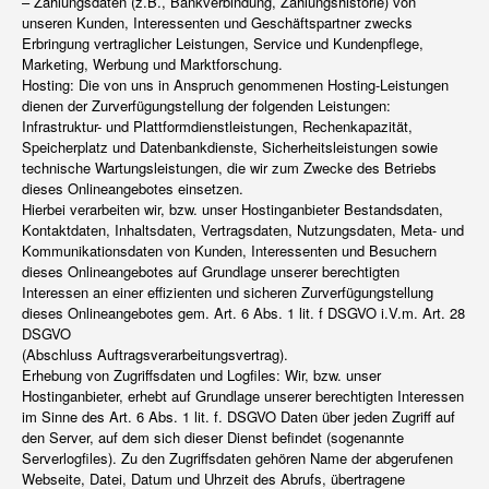
– Zahlungsdaten (z.B., Bankverbindung, Zahlungshistorie) von
unseren Kunden, Interessenten und Geschäftspartner zwecks
Erbringung vertraglicher Leistungen, Service und Kundenpflege,
Marketing, Werbung und Marktforschung.
Hosting: Die von uns in Anspruch genommenen Hosting-Leistungen
dienen der Zurverfügungstellung der folgenden Leistungen:
Infrastruktur- und Plattformdienstleistungen, Rechenkapazität,
Speicherplatz und Datenbankdienste, Sicherheitsleistungen sowie
technische Wartungsleistungen, die wir zum Zwecke des Betriebs
dieses Onlineangebotes einsetzen.
Hierbei verarbeiten wir, bzw. unser Hostinganbieter Bestandsdaten,
Kontaktdaten, Inhaltsdaten, Vertragsdaten, Nutzungsdaten, Meta- und
Kommunikationsdaten von Kunden, Interessenten und Besuchern
dieses Onlineangebotes auf Grundlage unserer berechtigten
Interessen an einer effizienten und sicheren Zurverfügungstellung
dieses Onlineangebotes gem. Art. 6 Abs. 1 lit. f DSGVO i.V.m. Art. 28
DSGVO
(Abschluss Auftragsverarbeitungsvertrag).
Erhebung von Zugriffsdaten und Logfiles: Wir, bzw. unser
Hostinganbieter, erhebt auf Grundlage unserer berechtigten Interessen
im Sinne des Art. 6 Abs. 1 lit. f. DSGVO Daten über jeden Zugriff auf
den Server, auf dem sich dieser Dienst befindet (sogenannte
Serverlogfiles). Zu den Zugriffsdaten gehören Name der abgerufenen
Webseite, Datei, Datum und Uhrzeit des Abrufs, übertragene