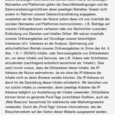
Netzwerke und Plattformen gelten die Geschäftsbedingungen und die
Datenverarbeitungsrichtlinien deren jeweiligen Betreiber. Soweit nicht
anders im Rahmen unserer Datenschutzerklärung angegeben,
verarbeiten wir die Daten der Nutzer sofern diese mit uns innerhalb der
sozialen Netzwerke und Plattformen kommunizieren, z.B. Beiträge auf
unseren Onlinepräsenzen verfassen oder uns Nachrichten zusenden.
Einbindung von Diensten und Inhalten Dritter: Wir setzen innerhalb
unseres Onlineangebotes auf Grundlage unserer berechtigten
Interessen (d.h. Interesse an der Analyse, Optimierung und
wirtschaftlichem Betrieb unseres Onlineangebotes im Sinne des Art. 6
Abs. 1 lit. f. DSGVO) Inhalts- oder Serviceangebote von Drittanbietern
ein, um deren Inhalte und Services, wie z.B. Videos oder Schriftarten
einzubinden (nachfolgend einheitlich bezeichnet als “Inhalte”). Dies
setzt immer voraus, dass die Drittanbieter dieser Inhalte, die IP-
Adresse der Nutzer wahrnehmen, da sie ohne die IP-Adresse die
Inhalte nicht an deren Browser senden könnten. Die IP-Adresse ist
damit für die Darstellung dieser Inhalte erforderlich. Wir bemühen uns
nur solche Inhalte zu verwenden, deren jeweilige Anbieter die IP-
Adresse lediglich zur Auslieferung der Inhalte verwenden. Drittanbieter
können ferner so genannte Pixel-Tags (unsichtbare Grafiken, auch als
„Web Beacons“ bezeichnet) für statistische oder Marketingzwecke
verwenden. Durch die „Pixel-Tags“ können Informationen, wie der
Besucherverkehr auf den Seiten dieser Website ausgewertet werden.