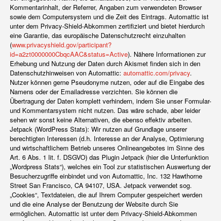
Kommentarinhalt, der Referrer, Angaben zum verwendeten Browser
sowie dem Computersystem und die Zeit des Eintrags. Automattic ist
unter dem Privacy-Shield-Abkommen zertifiziert und bietet hierdurch
eine Garantie, das europäische Datenschutzrecht einzuhalten
(
www.privacyshield.gov/participant?
id=a2zt0000000CbqcAAC&status=Active
). Nähere Informationen zur
Erhebung und Nutzung der Daten durch Akismet finden sich in den
Datenschutzhinweisen von Automattic:
automattic.com/privacy
.
Nutzer können gerne Pseudonyme nutzen, oder auf die Eingabe des
Namens oder der Emailadresse verzichten. Sie können die
Übertragung der Daten komplett verhindern, indem Sie unser Formular-
und Kommentarsystem nicht nutzen. Das wäre schade, aber leider
sehen wir sonst keine Alternativen, die ebenso effektiv arbeiten.
Jetpack (WordPress Stats): Wir nutzen auf Grundlage unserer
berechtigten Interessen (d.h. Interesse an der Analyse, Optimierung
und wirtschaftlichem Betrieb unseres Onlineangebotes im Sinne des
Art. 6 Abs. 1 lit. f. DSGVO) das Plugin Jetpack (hier die Unterfunktion
„Wordpress Stats“), welches ein Tool zur statistischen Auswertung der
Besucherzugriffe einbindet und von Automattic, Inc. 132 Hawthorne
Street San Francisco, CA 94107, USA. Jetpack verwendet sog.
„Cookies“, Textdateien, die auf Ihrem Computer gespeichert werden
und die eine Analyse der Benutzung der Website durch Sie
ermöglichen. Automattic ist unter dem Privacy-Shield-Abkommen