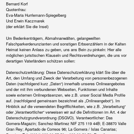
Bernard Korf
Quotenfrau:
Eva-Maria Hurrlemann-Spiegelberg
Und Erwin Kaczmarek
(der erklärt Sie die Insel)
Um Bedenkenträgern, Abmahnanwälten, gelangweilten
Falschparkerdenunzianten und sonstigen Erbsenzählern in der Kalten
Heimat keinen Anlass zu geben, uns ans Bein zu pinkeln: Hier alle
möglichen juristischen Klauseln und Rechtsverdrehungen, die uns vor
derartigen Vaterländern schützen sollen:
Datenschutzerklärung: Diese Datenschutzerklärung klärt Sie über die
Art, den Umfang und Zweck der Verarbeitung von personenbezogenen
Daten (nachfolgend kurz „Daten“) innerhalb unseres Onlineangebotes
und der mit ihm verbundenen Webseiten, Funktionen und Inhalte
sowie externen Onlinepräsenzen, wie z.B. unser Social Media Profile
auf. (nachfolgend gemeinsam bezeichnet als „Onlineangebot“). Im
Hinblick auf die verwendeten Begrifflichkeiten, wie z.B. „Verarbeitung“
oder „Verantwortlicher“ verweisen wir auf die Definitionen im Art. 4 der
Datenschutzgrundverordnung (DSGVO). Verantwortlicher: Das
Gomera-Magazin; Sanchez-Martinez NIF 275 119 44B; E-38870 Valle
Gran Rey; Apartado de Correos 96; La Gomera / Islas Canarias;