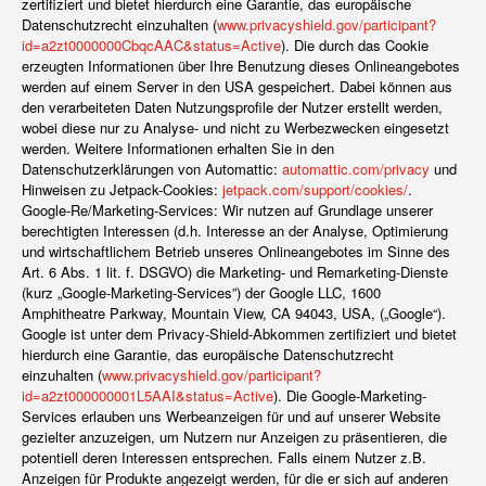
zertifiziert und bietet hierdurch eine Garantie, das europäische
Datenschutzrecht einzuhalten (
www.privacyshield.gov/participant?
id=a2zt0000000CbqcAAC&status=Active
). Die durch das Cookie
erzeugten Informationen über Ihre Benutzung dieses Onlineangebotes
werden auf einem Server in den USA gespeichert. Dabei können aus
den verarbeiteten Daten Nutzungsprofile der Nutzer erstellt werden,
wobei diese nur zu Analyse- und nicht zu Werbezwecken eingesetzt
werden. Weitere Informationen erhalten Sie in den
Datenschutzerklärungen von Automattic:
automattic.com/privacy
und
Hinweisen zu Jetpack-Cookies:
jetpack.com/support/cookies/
.
Google-Re/Marketing-Services: Wir nutzen auf Grundlage unserer
berechtigten Interessen (d.h. Interesse an der Analyse, Optimierung
und wirtschaftlichem Betrieb unseres Onlineangebotes im Sinne des
Art. 6 Abs. 1 lit. f. DSGVO) die Marketing- und Remarketing-Dienste
(kurz „Google-Marketing-Services”) der Google LLC, 1600
Amphitheatre Parkway, Mountain View, CA 94043, USA, („Google“).
Google ist unter dem Privacy-Shield-Abkommen zertifiziert und bietet
hierdurch eine Garantie, das europäische Datenschutzrecht
einzuhalten (
www.privacyshield.gov/participant?
id=a2zt000000001L5AAI&status=Active
). Die Google-Marketing-
Services erlauben uns Werbeanzeigen für und auf unserer Website
gezielter anzuzeigen, um Nutzern nur Anzeigen zu präsentieren, die
potentiell deren Interessen entsprechen. Falls einem Nutzer z.B.
Anzeigen für Produkte angezeigt werden, für die er sich auf anderen